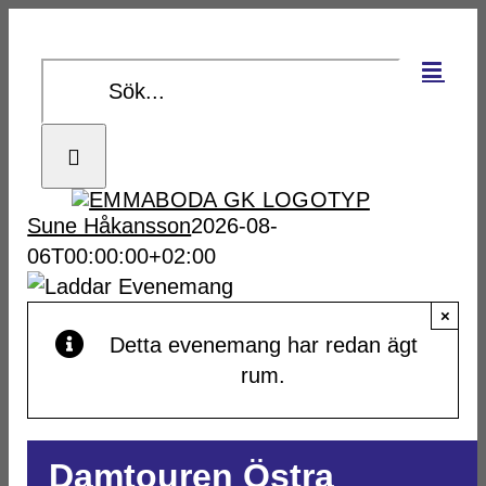
Fortsätt
till
Sök
innehållet
efter:
Sune Håkansson
2026-08-
06T00:00:00+02:00
×
Detta evenemang har redan ägt
rum.
Damtouren Östra