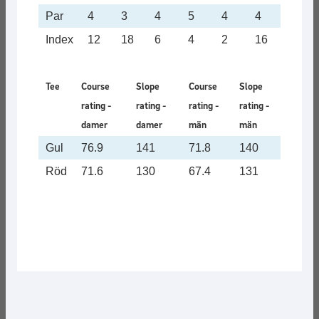
Par
4
3
4
5
4
4
3
Index
12
18
6
4
2
16
8
Tee
Course
Slope
Course
Slope
rating -
rating -
rating -
rating -
damer
damer
män
män
Gul
76.9
141
71.8
140
Röd
71.6
130
67.4
131