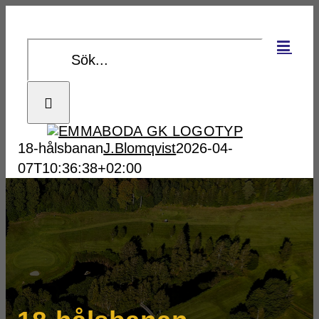
Fortsätt
till
Sök
innehållet
efter:
18-hålsbanan
J.Blomqvist
2026-04-
07T10:36:38+02:00