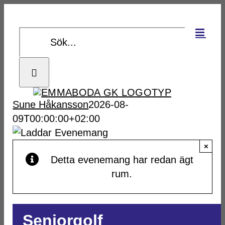
Fortsätt
till
Sök
innehållet
efter:
Sune Håkansson
2026-08-
09T00:00:00+02:00
×
Detta evenemang har redan ägt
rum.
Seniorgolf