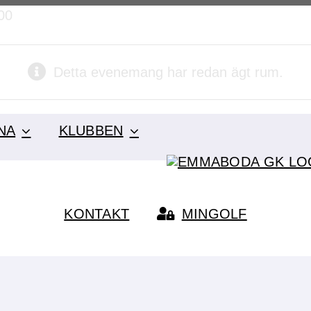
00
Detta evenemang har redan ägt rum.
NA
KLUBBEN
KONTAKT
MINGOLF