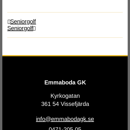
Seniorgolf
Seniorgolf
Emmaboda GK
Kyrkogatan
361 54 Vissefjärda
info@emmabodagk.se
0471-205 05