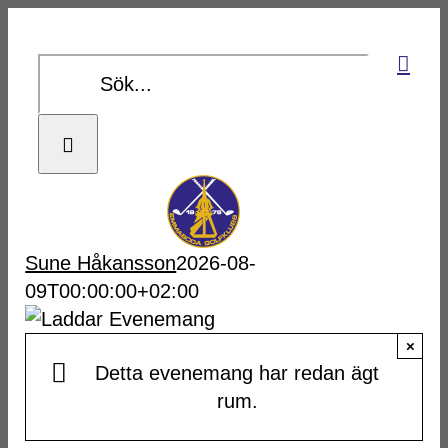
Fortsätt
till
Sök
innehållet
efter:
Sune Håkansson
2026-08-
09T00:00:00+02:00
×
Detta evenemang har redan ägt
rum.