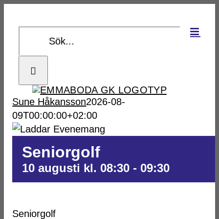
Fortsätt
till
Sök
innehållet
efter:
Sune Håkansson
2026-08-
09T00:00:00+02:00
Seniorgolf
10 augusti kl. 08:30
-
09:30
Seniorgolf