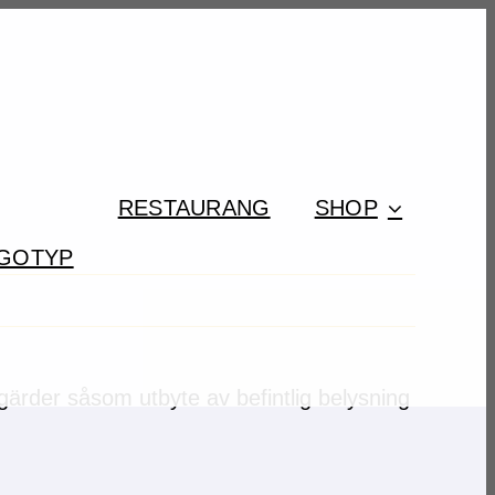
RESTAURANG
SHOP
gärder såsom utbyte av befintlig belysning