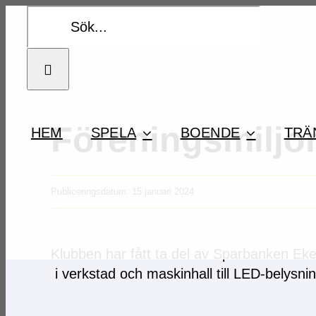
Fortsätt
Sök
till
efter:
innehållet
Föreningsmiljo
HEM
SPELA
BOENDE
TRÄ
Publiceringsdatum: 15 januari 2024
Klubben har fått ta del av Sparbanken Eken
i verkstad och maskinhall till LED-belysnin