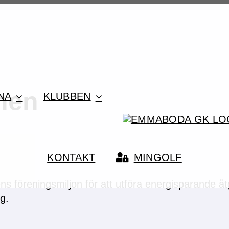
nen
NA
KLUBBEN
KONTAKT
MINGOLF
s föreningsmiljon för att utföra energisparande åt
g.