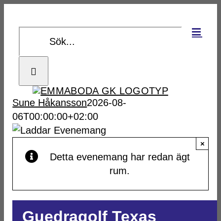
Fortsätt
till
Sök
innehållet
efter:
Sune Håkansson
2026-08-
06T00:00:00+02:00
×
Detta evenemang har redan ägt
rum.
Guedragolf Texas