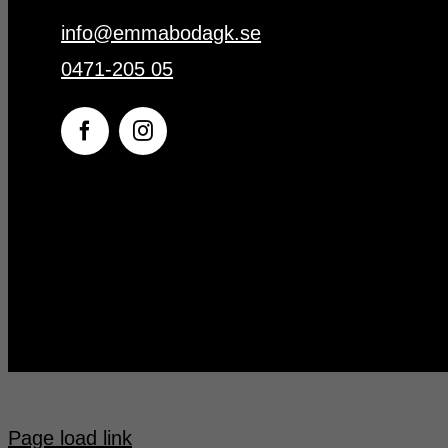
info@emmabodagk.se
0471-205 05
Page load link