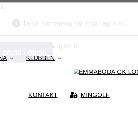
00
Detta evenemang har redan ägt rum.
Lottning 08:15
. 08:30
-
09:30
NA
KLUBBEN
KONTAKT
MINGOLF