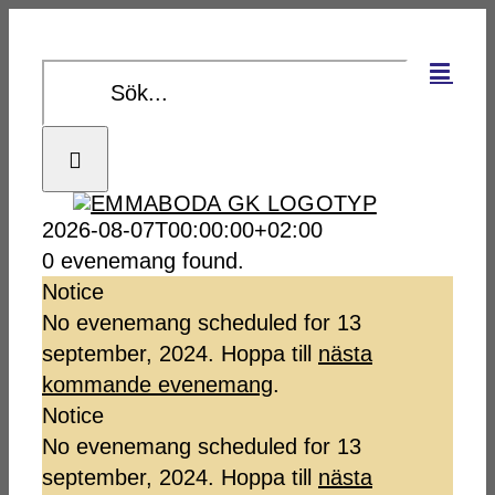
Fortsätt
till
Sök
innehållet
efter:
2026-08-07T00:00:00+02:00
0 evenemang found.
Notice
Evenemang
No evenemang scheduled for 13
september, 2024. Hoppa till
nästa
for
kommande evenemang
.
Notice
No evenemang scheduled for 13
13
september, 2024. Hoppa till
nästa