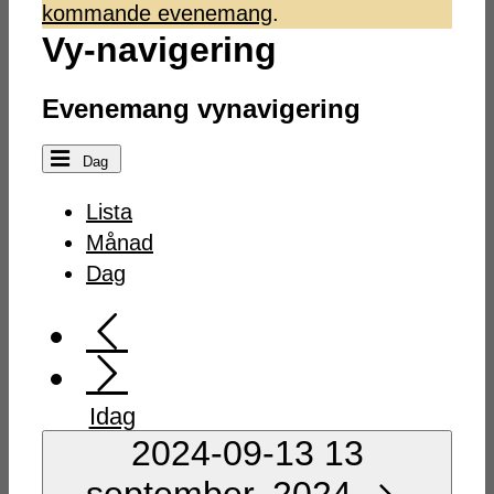
kommande evenemang
.
september,
Vy-navigering
Evenemang vynavigering
2024
Dag
Lista
Månad
Dag
Idag
2024-09-13
13
september, 2024