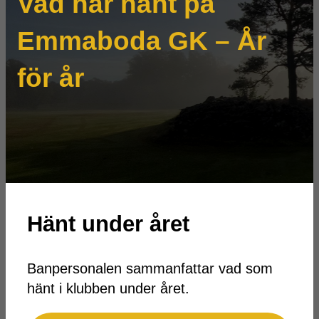
Vad har hänt på
Emmaboda GK – År
för år
Hänt under året
Banpersonalen sammanfattar vad som
hänt i klubben under året.