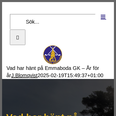
Fortsätt
till
Sök
innehållet
efter:
Vad har hänt på Emmaboda GK – År för
år
J.Blomqvist
2025-02-19T15:49:37+01:00